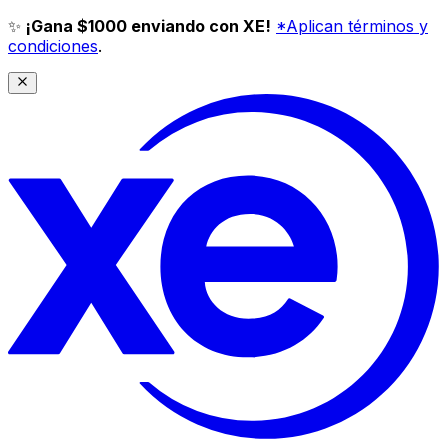
✨
¡Gana $1000 enviando con XE!
*Aplican términos y
condiciones
.