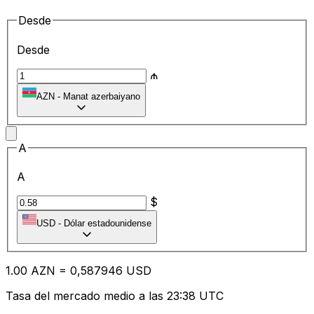
Desde
Desde
₼
AZN
-
Manat azerbaiyano
A
A
$
USD
-
Dólar estadounidense
1.00
AZN
=
0,
587946
USD
Tasa del mercado medio a las 23:38 UTC