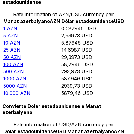
estadounidense
Rate information of AZN/USD currency pair
Manat azerbaiyano
AZN
Dólar estadounidense
USD
1
AZN
0,587946
USD
5
AZN
2,93973
USD
10
AZN
5,87946
USD
25
AZN
14,6987
USD
50
AZN
29,3973
USD
100
AZN
58,7946
USD
500
AZN
293,973
USD
1000
AZN
587,946
USD
5000
AZN
2939,73
USD
10.000
AZN
5879,46
USD
Convierte Dólar estadounidense a Manat
azerbaiyano
Rate information of USD/AZN currency pair
Dólar estadounidense
USD
Manat azerbaiyano
AZN