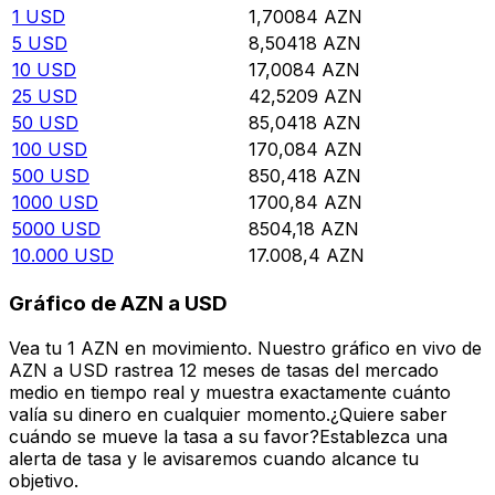
1
USD
1,70084
AZN
5
USD
8,50418
AZN
10
USD
17,0084
AZN
25
USD
42,5209
AZN
50
USD
85,0418
AZN
100
USD
170,084
AZN
500
USD
850,418
AZN
1000
USD
1700,84
AZN
5000
USD
8504,18
AZN
10.000
USD
17.008,4
AZN
Gráfico de AZN a USD
Vea tu 1 AZN en movimiento. Nuestro gráfico en vivo de
AZN a USD rastrea 12 meses de tasas del mercado
medio en tiempo real y muestra exactamente cuánto
valía su dinero en cualquier momento.¿Quiere saber
cuándo se mueve la tasa a su favor?Establezca una
alerta de tasa y le avisaremos cuando alcance tu
objetivo.