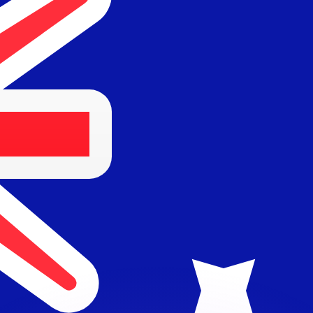
 tasas de los competidores.
stro convertidor. Esto es solo para fines informativos. No 