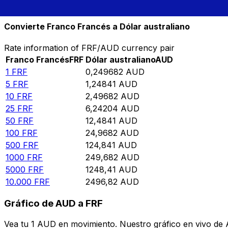
10.000
AUD
40.051
FRF
Convierte Franco Francés a Dólar australiano
Rate information of FRF/AUD currency pair
Franco Francés
FRF
Dólar australiano
AUD
1
FRF
0,249682
AUD
5
FRF
1,24841
AUD
10
FRF
2,49682
AUD
25
FRF
6,24204
AUD
50
FRF
12,4841
AUD
100
FRF
24,9682
AUD
500
FRF
124,841
AUD
1000
FRF
249,682
AUD
5000
FRF
1248,41
AUD
10.000
FRF
2496,82
AUD
Gráfico de AUD a FRF
Vea tu 1 AUD en movimiento. Nuestro gráfico en vivo de