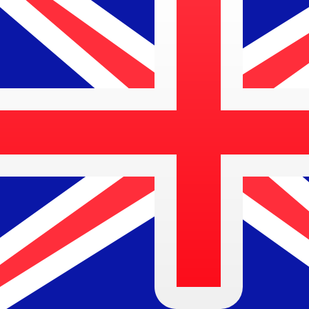
A
FRF
FRF
-
Franco Francés
1.00
AUD
=
4,
005098
FRF
Tasa del mercado medio a las 9:14 UTC
Habla con un experto en divisas hoy.
Podemos superar las
Programar una llamada
Utilizamos el tipo de cambio medio del mercado para nue
para ver los tipos de cambio de envío
¿Sabías que puedes enviar dinero al extranjero con Xe?