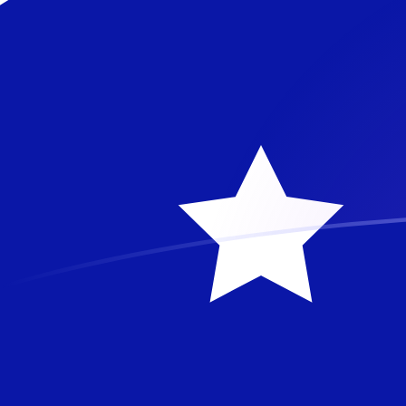
Regístrate hoy mismo
tipos de cambio de AUD a FRF hoy
Convierte Dólar australiano a Franco Francés
Rate information of AUD/FRF currency pair
Dólar australiano
AUD
Franco Francés
FRF
1
AUD
4,0051
FRF
5
AUD
20,0255
FRF
10
AUD
40,051
FRF
25
AUD
100,127
FRF
50
AUD
200,255
FRF
100
AUD
400,51
FRF
500
AUD
2002,55
FRF
1000
AUD
4005,1
FRF
5000
AUD
20.025,5
FRF