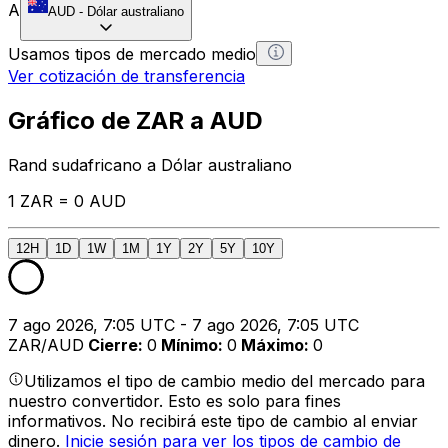
A
AUD
-
Dólar australiano
Usamos tipos de mercado medio
Ver cotización de transferencia
Gráfico de ZAR a AUD
Rand sudafricano a Dólar australiano
1 ZAR = 0 AUD
12H
1D
1W
1M
1Y
2Y
5Y
10Y
7 ago 2026, 7:05 UTC - 7 ago 2026, 7:05 UTC
ZAR/AUD
Cierre
:
0
Mínimo
:
0
Máximo
:
0
Utilizamos el tipo de cambio medio del mercado para
nuestro convertidor. Esto es solo para fines
informativos. No recibirá este tipo de cambio al enviar
dinero.
Inicie sesión para ver los tipos de cambio de