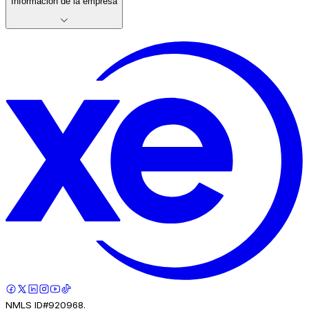
Información de la empresa
NMLS ID#920968.