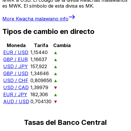
es MWK. El símbolo de esta divisa es MK.
More
Kwacha malawiano
info
Tipos de cambio en directo
Moneda
Tarifa
Cambia
EUR / USD
1,15440
▲
GBP / EUR
1,16637
▲
USD / JPY
157,922
▲
GBP / USD
1,34646
▲
USD / CHF
0,809656
▲
USD / CAD
1,39979
▼
EUR / JPY
182,306
▲
AUD / USD
0,704130
▼
Tasas del Banco Central