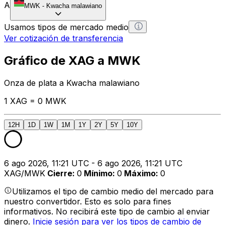
A
MWK
-
Kwacha malawiano
Usamos tipos de mercado medio
Ver cotización de transferencia
Gráfico de XAG a MWK
Onza de plata a Kwacha malawiano
1 XAG = 0 MWK
12H
1D
1W
1M
1Y
2Y
5Y
10Y
6 ago 2026, 11:21 UTC - 6 ago 2026, 11:21 UTC
XAG/MWK
Cierre
:
0
Mínimo
:
0
Máximo
:
0
Utilizamos el tipo de cambio medio del mercado para
nuestro convertidor. Esto es solo para fines
informativos. No recibirá este tipo de cambio al enviar
dinero.
Inicie sesión para ver los tipos de cambio de