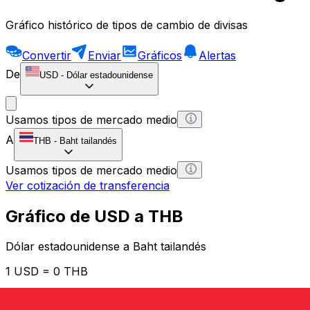
Gráfico histórico de tipos de cambio de divisas
Convertir
Enviar
Gráficos
Alertas
De
USD
-
Dólar estadounidense
Usamos tipos de mercado medio
A
THB
-
Baht tailandés
Usamos tipos de mercado medio
Ver cotización de transferencia
Gráfico de USD a THB
Dólar estadounidense a Baht tailandés
1 USD = 0 THB
12H
1D
1W
1M
1Y
2Y
5Y
10Y