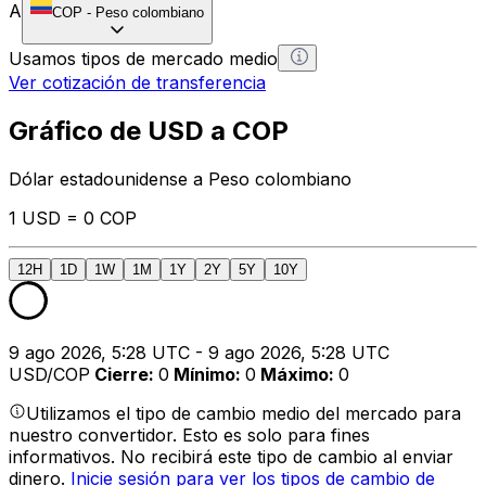
A
COP
-
Peso colombiano
Usamos tipos de mercado medio
Ver cotización de transferencia
Gráfico de USD a COP
Dólar estadounidense a Peso colombiano
1 USD = 0 COP
12H
1D
1W
1M
1Y
2Y
5Y
10Y
9 ago 2026, 5:28 UTC - 9 ago 2026, 5:28 UTC
USD/COP
Cierre
:
0
Mínimo
:
0
Máximo
:
0
Utilizamos el tipo de cambio medio del mercado para
nuestro convertidor. Esto es solo para fines
informativos. No recibirá este tipo de cambio al enviar
dinero.
Inicie sesión para ver los tipos de cambio de