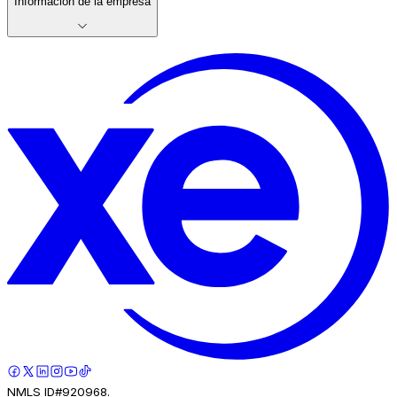
Información de la empresa
NMLS ID#920968.