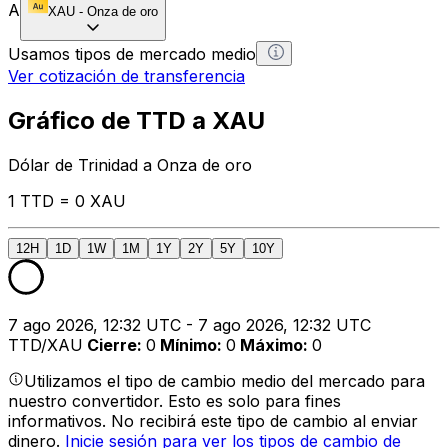
A
XAU
-
Onza de oro
Usamos tipos de mercado medio
Ver cotización de transferencia
Gráfico de TTD a XAU
Dólar de Trinidad a Onza de oro
1 TTD = 0 XAU
12H
1D
1W
1M
1Y
2Y
5Y
10Y
7 ago 2026, 12:32 UTC - 7 ago 2026, 12:32 UTC
TTD/XAU
Cierre
:
0
Mínimo
:
0
Máximo
:
0
Utilizamos el tipo de cambio medio del mercado para
nuestro convertidor. Esto es solo para fines
informativos. No recibirá este tipo de cambio al enviar
dinero.
Inicie sesión para ver los tipos de cambio de