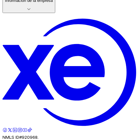
Información de la empresa
NMLS ID#920968.