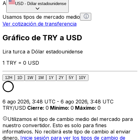
A
USD
-
Dólar estadounidense
Usamos tipos de mercado medio
Ver cotización de transferencia
Gráfico de TRY a USD
Lira turca a Dólar estadounidense
1 TRY = 0 USD
12H
1D
1W
1M
1Y
2Y
5Y
10Y
6 ago 2026, 3:48 UTC - 6 ago 2026, 3:48 UTC
TRY/USD
Cierre
:
0
Mínimo
:
0
Máximo
:
0
Utilizamos el tipo de cambio medio del mercado para
nuestro convertidor. Esto es solo para fines
informativos. No recibirá este tipo de cambio al enviar
dinero.
Inicie sesión para ver los tipos de cambio de