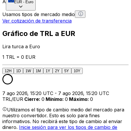
A
EUR
-
Euro
Usamos tipos de mercado medio
Ver cotización de transferencia
Gráfico de TRL a EUR
Lira turca a Euro
1 TRL = 0 EUR
12H
1D
1W
1M
1Y
2Y
5Y
10Y
7 ago 2026, 15:20 UTC - 7 ago 2026, 15:20 UTC
TRL/EUR
Cierre
:
0
Mínimo
:
0
Máximo
:
0
Utilizamos el tipo de cambio medio del mercado para
nuestro convertidor. Esto es solo para fines
informativos. No recibirá este tipo de cambio al enviar
dinero.
Inicie sesión para ver los tipos de cambio de