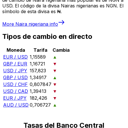
USD. El código de la divisa Nairas nigerianas es NGN. El
símbolo de esta divisa es ₦.
More
Naira nigeriana
info
Tipos de cambio en directo
Moneda
Tarifa
Cambia
EUR / USD
1,15589
▲
GBP / EUR
1,16721
▼
USD / JPY
157,823
▼
GBP / USD
1,34917
▲
USD / CHF
0,807847
▼
USD / CAD
1,39413
▼
EUR / JPY
182,426
▼
AUD / USD
0,706727
▲
Tasas del Banco Central