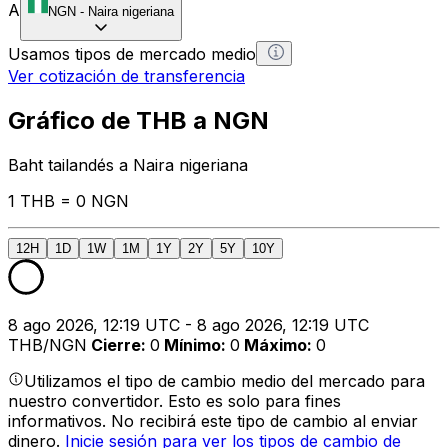
A
NGN
-
Naira nigeriana
Usamos tipos de mercado medio
Ver cotización de transferencia
Gráfico de THB a NGN
Baht tailandés a Naira nigeriana
1 THB = 0 NGN
12H
1D
1W
1M
1Y
2Y
5Y
10Y
8 ago 2026, 12:19 UTC - 8 ago 2026, 12:19 UTC
THB/NGN
Cierre
:
0
Mínimo
:
0
Máximo
:
0
Utilizamos el tipo de cambio medio del mercado para
nuestro convertidor. Esto es solo para fines
informativos. No recibirá este tipo de cambio al enviar
dinero.
Inicie sesión para ver los tipos de cambio de