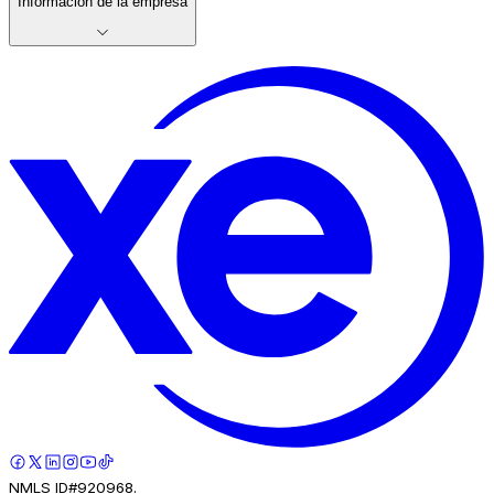
Información de la empresa
NMLS ID#920968.