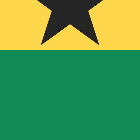
fa de cambio de Cedi ghanés más popular es de GHS a USD. E
Ta
Divisa
Tasa de interés
JPY
0,75 %
CHF
0,00 %
EUR
4,25 %
USD
3,75 %
CAD
2,25 %
AUD
3,60 %
NZD
2,25 %
GBP
3,75 %