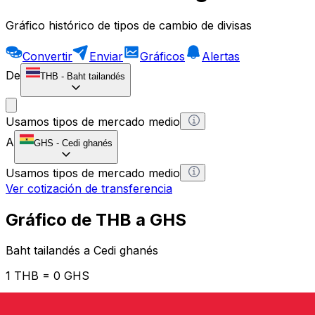
Gráfico histórico de tipos de cambio de divisas
Convertir
Enviar
Gráficos
Alertas
De
THB
-
Baht tailandés
Usamos tipos de mercado medio
A
GHS
-
Cedi ghanés
Usamos tipos de mercado medio
Ver cotización de transferencia
Gráfico de THB a GHS
Baht tailandés a Cedi ghanés
1 THB = 0 GHS
12H
1D
1W
1M
1Y
2Y
5Y
10Y