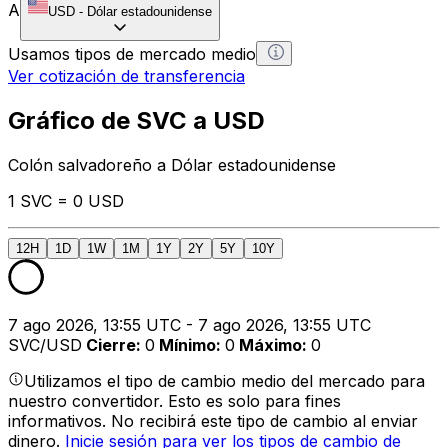
A
USD
-
Dólar estadounidense
Usamos tipos de mercado medio
Ver cotización de transferencia
Gráfico de SVC a USD
Colón salvadoreño a Dólar estadounidense
1 SVC = 0 USD
12H
1D
1W
1M
1Y
2Y
5Y
10Y
7 ago 2026, 13:55 UTC - 7 ago 2026, 13:55 UTC
SVC/USD
Cierre
:
0
Mínimo
:
0
Máximo
:
0
Utilizamos el tipo de cambio medio del mercado para
nuestro convertidor. Esto es solo para fines
informativos. No recibirá este tipo de cambio al enviar
dinero.
Inicie sesión para ver los tipos de cambio de