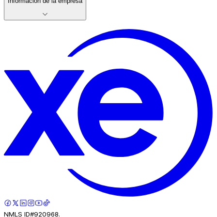
Información de la empresa
NMLS ID#920968.