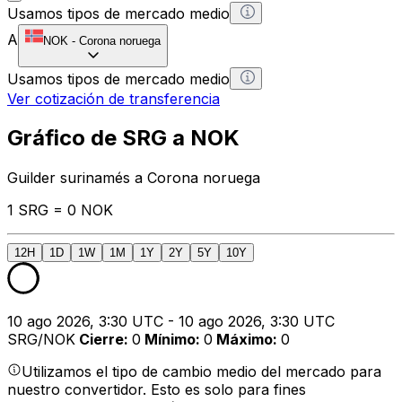
Usamos tipos de mercado medio
A
NOK
-
Corona noruega
Usamos tipos de mercado medio
Ver cotización de transferencia
Gráfico de SRG a NOK
Guilder surinamés a Corona noruega
1 SRG = 0 NOK
12H
1D
1W
1M
1Y
2Y
5Y
10Y
10 ago 2026, 3:30 UTC - 10 ago 2026, 3:30 UTC
SRG/NOK
Cierre
:
0
Mínimo
:
0
Máximo
:
0
Utilizamos el tipo de cambio medio del mercado para
nuestro convertidor. Esto es solo para fines