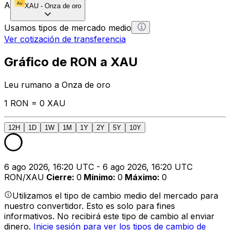
A
XAU
-
Onza de oro
Usamos tipos de mercado medio
Ver cotización de transferencia
Gráfico de RON a XAU
Leu rumano a Onza de oro
1 RON = 0 XAU
12H
1D
1W
1M
1Y
2Y
5Y
10Y
6 ago 2026, 16:20 UTC - 6 ago 2026, 16:20 UTC
RON/XAU
Cierre
:
0
Mínimo
:
0
Máximo
:
0
Utilizamos el tipo de cambio medio del mercado para
nuestro convertidor. Esto es solo para fines
informativos. No recibirá este tipo de cambio al enviar
dinero.
Inicie sesión para ver los tipos de cambio de