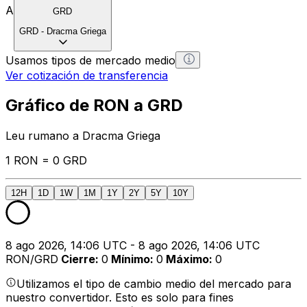
A
GRD
GRD
-
Dracma Griega
Usamos tipos de mercado medio
Ver cotización de transferencia
Gráfico de RON a GRD
Leu rumano a Dracma Griega
1 RON = 0 GRD
12H
1D
1W
1M
1Y
2Y
5Y
10Y
8 ago 2026, 14:06 UTC - 8 ago 2026, 14:06 UTC
RON/GRD
Cierre
:
0
Mínimo
:
0
Máximo
:
0
Utilizamos el tipo de cambio medio del mercado para
nuestro convertidor. Esto es solo para fines