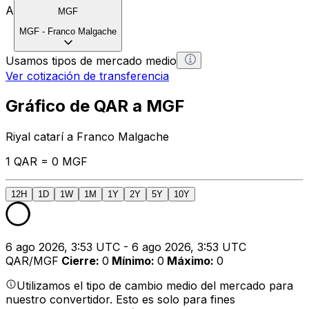
A
MGF
MGF
-
Franco Malgache
Usamos tipos de mercado medio
Ver cotización de transferencia
Gráfico de QAR a MGF
Riyal catarí a Franco Malgache
1 QAR = 0 MGF
12H
1D
1W
1M
1Y
2Y
5Y
10Y
6 ago 2026, 3:53 UTC - 6 ago 2026, 3:53 UTC
QAR/MGF
Cierre
:
0
Mínimo
:
0
Máximo
:
0
Utilizamos el tipo de cambio medio del mercado para
nuestro convertidor. Esto es solo para fines