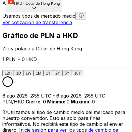
A
HKD
-
Dólar de Hong Kong
Usamos tipos de mercado medio
Ver cotización de transferencia
Gráfico de PLN a HKD
Zloty polaco a Dólar de Hong Kong
1 PLN = 0 HKD
12H
1D
1W
1M
1Y
2Y
5Y
10Y
6 ago 2026, 2:55 UTC - 6 ago 2026, 2:55 UTC
PLN/HKD
Cierre
:
0
Mínimo
:
0
Máximo
:
0
Utilizamos el tipo de cambio medio del mercado para
nuestro convertidor. Esto es solo para fines
informativos. No recibirá este tipo de cambio al enviar
dinero.
Inicie sesión para ver los tipos de cambio de