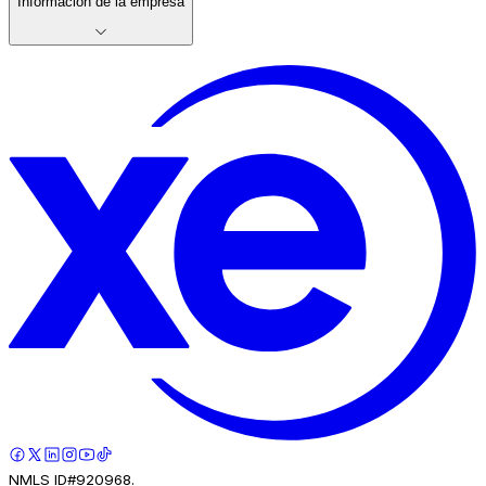
Información de la empresa
NMLS ID#920968.