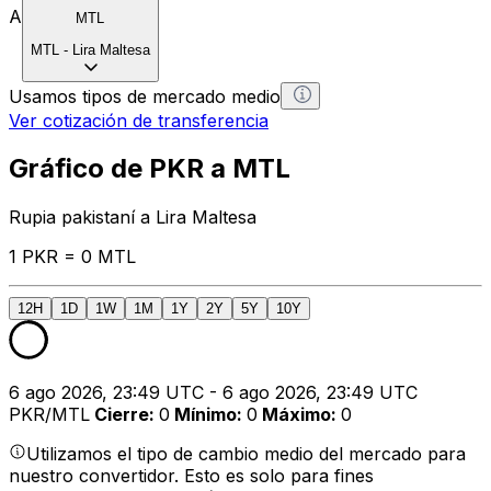
A
MTL
MTL
-
Lira Maltesa
Usamos tipos de mercado medio
Ver cotización de transferencia
Gráfico de PKR a MTL
Rupia pakistaní a Lira Maltesa
1 PKR = 0 MTL
12H
1D
1W
1M
1Y
2Y
5Y
10Y
6 ago 2026, 23:49 UTC - 6 ago 2026, 23:49 UTC
PKR/MTL
Cierre
:
0
Mínimo
:
0
Máximo
:
0
Utilizamos el tipo de cambio medio del mercado para
nuestro convertidor. Esto es solo para fines