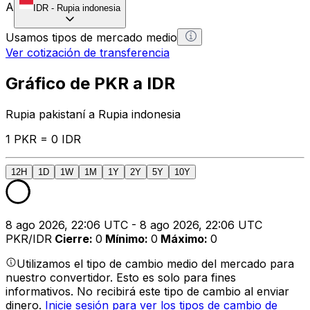
A
IDR
-
Rupia indonesia
Usamos tipos de mercado medio
Ver cotización de transferencia
Gráfico de PKR a IDR
Rupia pakistaní a Rupia indonesia
1 PKR = 0 IDR
12H
1D
1W
1M
1Y
2Y
5Y
10Y
8 ago 2026, 22:06 UTC - 8 ago 2026, 22:06 UTC
PKR/IDR
Cierre
:
0
Mínimo
:
0
Máximo
:
0
Utilizamos el tipo de cambio medio del mercado para
nuestro convertidor. Esto es solo para fines
informativos. No recibirá este tipo de cambio al enviar
dinero.
Inicie sesión para ver los tipos de cambio de