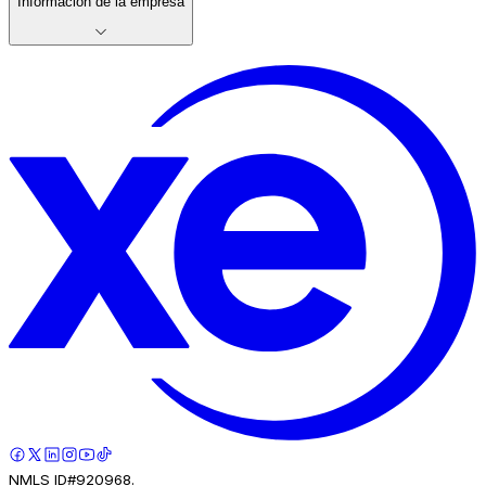
Información de la empresa
NMLS ID#920968.