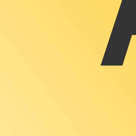
XAU
-
Onza de oro
Nuestras clasificaciones de divisas muestran que la tari
More
Onza de oro
info
Tipos de cambio en directo
Moneda
Tarifa
Cambia
EUR / USD
1,15490
▲
GBP / EUR
1,16555
▼
USD / JPY
157,737
▲
GBP / USD
1,34610
▲
USD / CHF
0,807149
▼
USD / CAD
1,40126
▼
EUR / JPY
182,171
▲
AUD / USD
0,704819
▲
API de Xe Currency Data ►