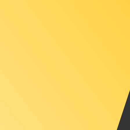
6 ago 2026, 3:43 UTC - 6 ago 2026, 3:43 UTC
PEN/XAU
Cierre
:
0
Mínimo
:
0
Máximo
:
0
Utilizamos el tipo de cambio medio del mercado para nue
para ver los tipos de cambio de envío
Pares de divisas populares de Dólar 
Información de divisas
PEN
-
Sol peruano
Nuestras clasificaciones de divisas muestran que la tari
de esta divisa es S/..
More
Sol peruano
info