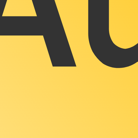
fa de cambio de Onza de oro más popular es de XAU a USD. 
Ta
Divisa
Tasa de interés
JPY
0,75 %
CHF
0,00 %
EUR
4,25 %
USD
3,75 %
CAD
2,25 %
AUD
3,60 %
NZD
2,25 %
GBP
3,75 %