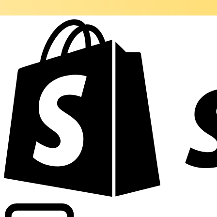
Apoyamos tarifas a nivel comercial en más de 300 compa