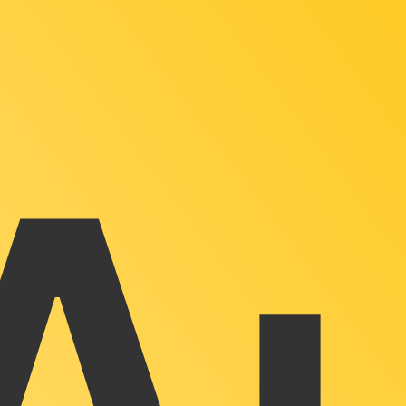
stro convertidor. Esto es solo para fines informativos. No 
estadounidense (USD)
fa de cambio de Sol peruano más popular es de PEN a USD. E