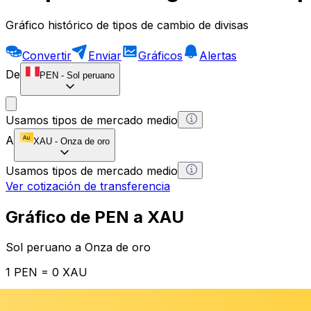
Gráfico histórico de tipos de cambio de divisas
Convertir
Enviar
Gráficos
Alertas
De
PEN
-
Sol peruano
Usamos tipos de mercado medio
A
XAU
-
Onza de oro
Usamos tipos de mercado medio
Ver cotización de transferencia
Gráfico de PEN a XAU
Sol peruano a Onza de oro
1 PEN = 0 XAU
12H
1D
1W
1M
1Y
2Y
5Y
10Y