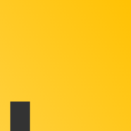
recibirá este tipo de cambio al enviar dinero.
Inicie sesión
l código de la divisa Soles peruanos es PEN. El símbolo