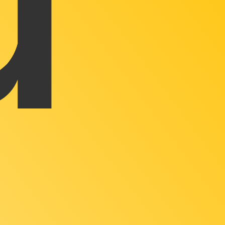
El código de la divisa Onzas de oro es XAU.
sas del Banco Central