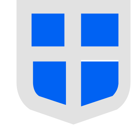
SPL
-
Luigino de Seborga
Nuestras clasificaciones de divisas muestran que la tari
More
Luigino de Seborga
info
Tipos de cambio en directo
Moneda
Tarifa
Cambia
EUR / USD
1,15272
▼
GBP / EUR
1,16574
▲
USD / JPY
158,269
▲
GBP / USD
1,34377
▼
USD / CHF
0,810268
▲
USD / CAD
1,40214
▲
EUR / JPY
182,440
▲
AUD / USD
0,703769
▼
API de Xe Currency Data ►