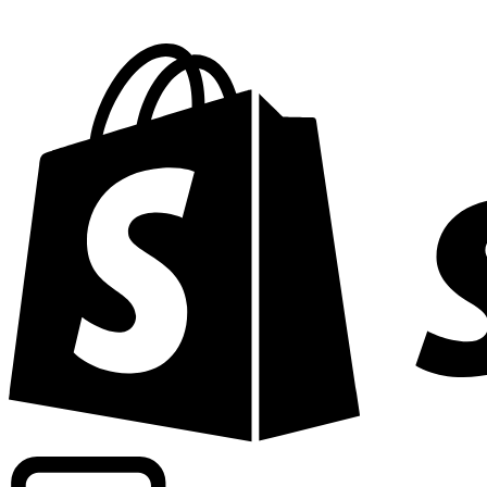
Apoyamos tarifas a nivel comercial en más de 300 compa