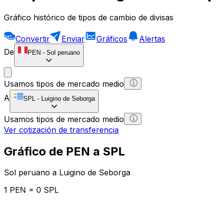
Gráfico histórico de tipos de cambio de divisas
Convertir
Enviar
Gráficos
Alertas
De
PEN
-
Sol peruano
Usamos tipos de mercado medio
A
SPL
-
Luigino de Seborga
Usamos tipos de mercado medio
Ver cotización de transferencia
Gráfico de PEN a SPL
Sol peruano a Luigino de Seborga
1 PEN = 0 SPL
12H
1D
1W
1M
1Y
2Y
5Y
10Y