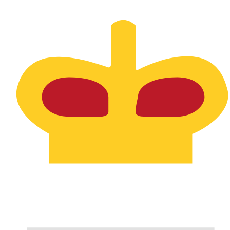
7 ago 2026, 10:43 UTC - 7 ago 2026, 10:43 UTC
PEN/SPL
Cierre
:
0
Mínimo
:
0
Máximo
:
0
Utilizamos el tipo de cambio medio del mercado para nue
para ver los tipos de cambio de envío
Pares de divisas populares de Dólar 
Información de divisas
PEN
-
Sol peruano
Nuestras clasificaciones de divisas muestran que la tari
de esta divisa es S/..
More
Sol peruano
info