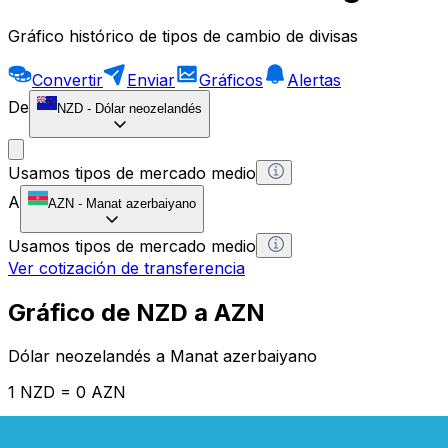
Gráfico histórico de tipos de cambio de divisas
Convertir
Enviar
Gráficos
Alertas
De
NZD
-
Dólar neozelandés
Usamos tipos de mercado medio
A
AZN
-
Manat azerbaiyano
Usamos tipos de mercado medio
Ver cotización de transferencia
Gráfico de NZD a AZN
Dólar neozelandés a Manat azerbaiyano
1 NZD = 0 AZN
12H
1D
1W
1M
1Y
2Y
5Y
10Y