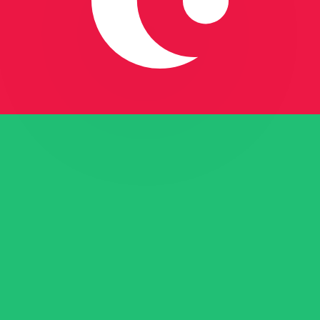
fa de cambio de Manat azerbaiyano más popular es de AZN a
Ta
Divisa
Tasa de interés
JPY
0,75 %
CHF
0,00 %
EUR
4,25 %
USD
3,75 %
CAD
2,25 %
AUD
3,60 %
NZD
2,25 %
GBP
3,75 %