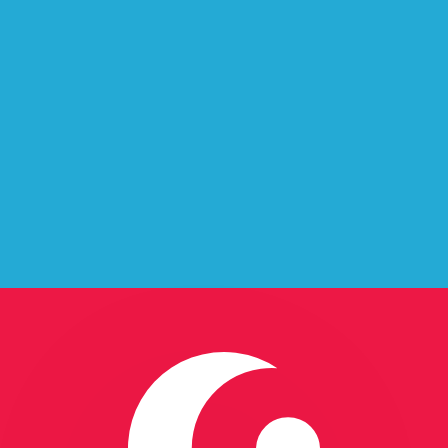
stro convertidor. Esto es solo para fines informativos. No 
estadounidense (USD)
fa de cambio de Dólar neozelandés más popular es de NZD a