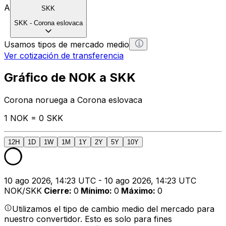
A
SKK
SKK
-
Corona eslovaca
Usamos tipos de mercado medio
Ver cotización de transferencia
Gráfico de NOK a SKK
Corona noruega a Corona eslovaca
1 NOK = 0 SKK
12H
1D
1W
1M
1Y
2Y
5Y
10Y
10 ago 2026, 14:23 UTC - 10 ago 2026, 14:23 UTC
NOK/SKK
Cierre
:
0
Mínimo
:
0
Máximo
:
0
Utilizamos el tipo de cambio medio del mercado para
nuestro convertidor. Esto es solo para fines