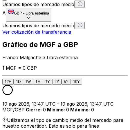
Usamos tipos de mercado medio
A
GBP
-
Libra esterlina
Usamos tipos de mercado medio
Ver cotización de transferencia
Gráfico de MGF a GBP
Franco Malgache a Libra esterlina
1 MGF = 0 GBP
12H
1D
1W
1M
1Y
2Y
5Y
10Y
10 ago 2026, 13:47 UTC - 10 ago 2026, 13:47 UTC
MGF/GBP
Cierre
:
0
Mínimo
:
0
Máximo
:
0
Utilizamos el tipo de cambio medio del mercado para
nuestro convertidor. Esto es solo para fines