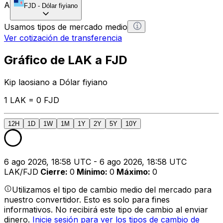
A
FJD
-
Dólar fiyiano
Usamos tipos de mercado medio
Ver cotización de transferencia
Gráfico de LAK a FJD
Kip laosiano a Dólar fiyiano
1 LAK = 0 FJD
12H
1D
1W
1M
1Y
2Y
5Y
10Y
6 ago 2026, 18:58 UTC - 6 ago 2026, 18:58 UTC
LAK/FJD
Cierre
:
0
Mínimo
:
0
Máximo
:
0
Utilizamos el tipo de cambio medio del mercado para
nuestro convertidor. Esto es solo para fines
informativos. No recibirá este tipo de cambio al enviar
dinero.
Inicie sesión para ver los tipos de cambio de