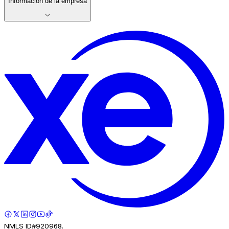
Información de la empresa
NMLS ID#920968.