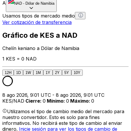
A
NAD
-
Dólar de Namibia
Usamos tipos de mercado medio
Ver cotización de transferencia
Gráfico de KES a NAD
Chelín keniano a Dólar de Namibia
1 KES = 0 NAD
12H
1D
1W
1M
1Y
2Y
5Y
10Y
8 ago 2026, 9:01 UTC - 8 ago 2026, 9:01 UTC
KES/NAD
Cierre
:
0
Mínimo
:
0
Máximo
:
0
Utilizamos el tipo de cambio medio del mercado para
nuestro convertidor. Esto es solo para fines
informativos. No recibirá este tipo de cambio al enviar
dinero.
Inicie sesión para ver los tipos de cambio de