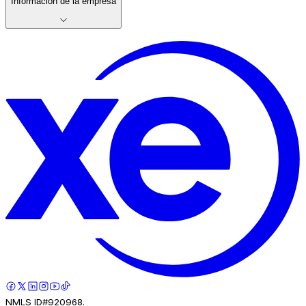
Información de la empresa
NMLS ID#920968.