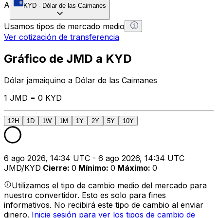
A
KYD
-
Dólar de las Caimanes
Usamos tipos de mercado medio
Ver cotización de transferencia
Gráfico de JMD a KYD
Dólar jamaiquino a Dólar de las Caimanes
1 JMD = 0 KYD
12H
1D
1W
1M
1Y
2Y
5Y
10Y
6 ago 2026, 14:34 UTC - 6 ago 2026, 14:34 UTC
JMD/KYD
Cierre
:
0
Mínimo
:
0
Máximo
:
0
Utilizamos el tipo de cambio medio del mercado para
nuestro convertidor. Esto es solo para fines
informativos. No recibirá este tipo de cambio al enviar
dinero.
Inicie sesión para ver los tipos de cambio de