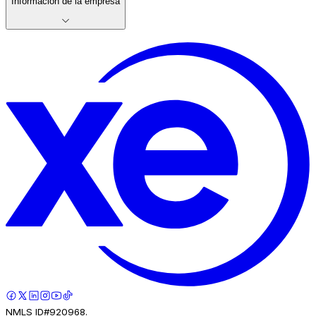
Información de la empresa
NMLS ID#920968.