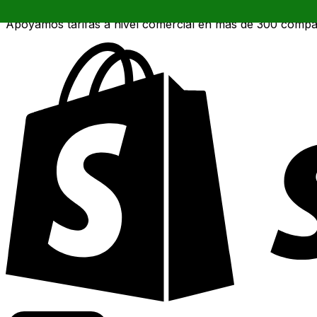
Apoyamos tarifas a nivel comercial en más de 300 compa