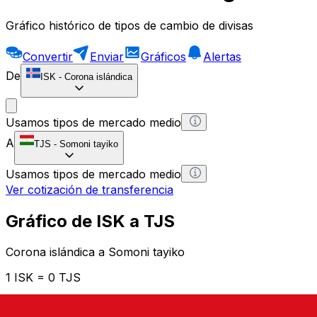
Gráfico histórico de tipos de cambio de divisas
Convertir
Enviar
Gráficos
Alertas
De
ISK
-
Corona islándica
Usamos tipos de mercado medio
A
TJS
-
Somoni tayiko
Usamos tipos de mercado medio
Ver cotización de transferencia
Gráfico de ISK a TJS
Corona islándica a Somoni tayiko
1 ISK = 0 TJS
12H
1D
1W
1M
1Y
2Y
5Y
10Y