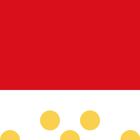
stro convertidor. Esto es solo para fines informativos. No 
estadounidense (USD)
a de cambio de Corona islándica más popular es de ISK a USD.