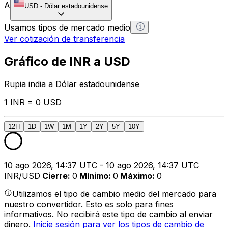
A
USD
-
Dólar estadounidense
Usamos tipos de mercado medio
Ver cotización de transferencia
Gráfico de INR a USD
Rupia india a Dólar estadounidense
1 INR = 0 USD
12H
1D
1W
1M
1Y
2Y
5Y
10Y
10 ago 2026, 14:37 UTC - 10 ago 2026, 14:37 UTC
INR/USD
Cierre
:
0
Mínimo
:
0
Máximo
:
0
Utilizamos el tipo de cambio medio del mercado para
nuestro convertidor. Esto es solo para fines
informativos. No recibirá este tipo de cambio al enviar
dinero.
Inicie sesión para ver los tipos de cambio de