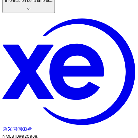
Información de la empresa
NMLS ID#920968.