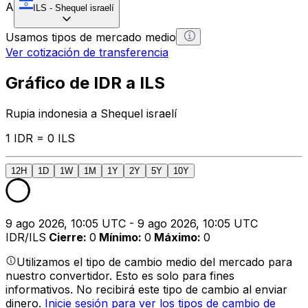
A
ILS
-
Shequel israelí
Usamos tipos de mercado medio
Ver cotización de transferencia
Gráfico de IDR a ILS
Rupia indonesia a Shequel israelí
1 IDR = 0 ILS
12H
1D
1W
1M
1Y
2Y
5Y
10Y
9 ago 2026, 10:05 UTC - 9 ago 2026, 10:05 UTC
IDR/ILS
Cierre
:
0
Mínimo
:
0
Máximo
:
0
Utilizamos el tipo de cambio medio del mercado para
nuestro convertidor. Esto es solo para fines
informativos. No recibirá este tipo de cambio al enviar
dinero.
Inicie sesión para ver los tipos de cambio de