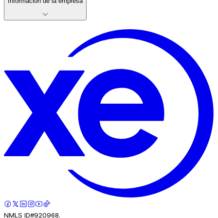
Información de la empresa
NMLS ID#920968.