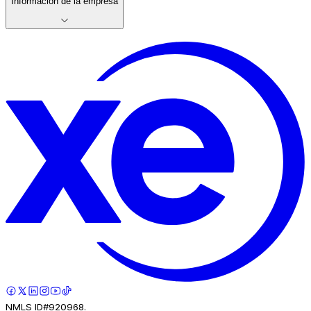
Información de la empresa
NMLS ID#920968.