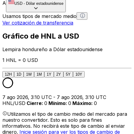
A
USD
-
Dólar estadounidense
Usamos tipos de mercado medio
Ver cotización de transferencia
Gráfico de HNL a USD
Lempira hondureño a Dólar estadounidense
1 HNL = 0 USD
12H
1D
1W
1M
1Y
2Y
5Y
10Y
7 ago 2026, 3:10 UTC - 7 ago 2026, 3:10 UTC
HNL/USD
Cierre
:
0
Mínimo
:
0
Máximo
:
0
Utilizamos el tipo de cambio medio del mercado para
nuestro convertidor. Esto es solo para fines
informativos. No recibirá este tipo de cambio al enviar
dinero.
Inicie sesión para ver los tipos de cambio de