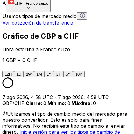
A
CHF
-
Franco suizo
Usamos tipos de mercado medio
Ver cotización de transferencia
Gráfico de GBP a CHF
Libra esterlina a Franco suizo
1 GBP = 0 CHF
12H
1D
1W
1M
1Y
2Y
5Y
10Y
7 ago 2026, 4:58 UTC - 7 ago 2026, 4:58 UTC
GBP/CHF
Cierre
:
0
Mínimo
:
0
Máximo
:
0
Utilizamos el tipo de cambio medio del mercado para
nuestro convertidor. Esto es solo para fines
informativos. No recibirá este tipo de cambio al enviar
dinero.
Inicie sesión para ver los tipos de cambio de