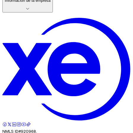
Información de la empresa
NMLS ID#920968.