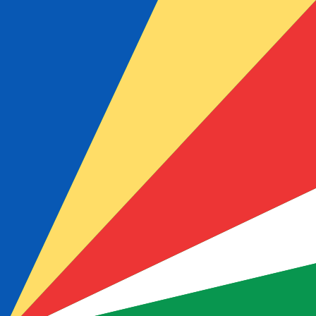
SCR
-
Rupia de las Seychelles
Nuestras clasificaciones de divisas muestran que la tarif
es SCR. El símbolo de esta divisa es ₨.
More
Rupia de las Seychelles
info
Tipos de cambio en directo
Moneda
Tarifa
Cambia
EUR / USD
1,15228
▼
GBP / EUR
1,16743
▲
USD / JPY
158,467
▲
GBP / USD
1,34522
▲
USD / CHF
0,812550
▲
USD / CAD
1,40126
▼
EUR / JPY
182,599
▲
AUD / USD
0,703144
▼
API de Xe Currency Data ►