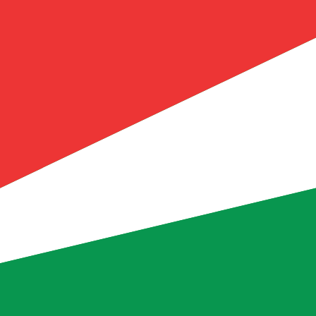
a de cambio de Rupia de las Seychelles más popular es de S
Ta
Divisa
Tasa de interés
JPY
0,75 %
CHF
0,00 %
EUR
4,25 %
USD
3,75 %
CAD
2,25 %
AUD
3,60 %
NZD
2,25 %
GBP
3,75 %