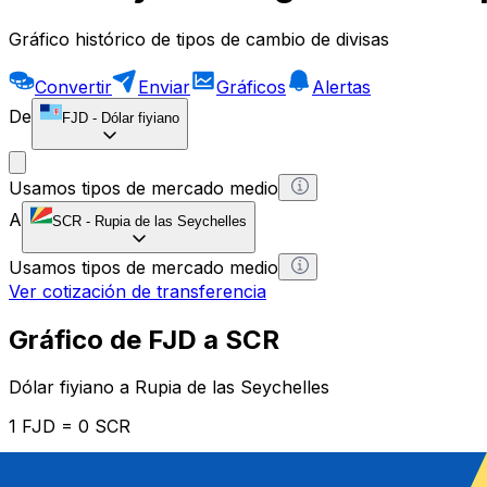
Gráfico histórico de tipos de cambio de divisas
Convertir
Enviar
Gráficos
Alertas
De
FJD
-
Dólar fiyiano
Usamos tipos de mercado medio
A
SCR
-
Rupia de las Seychelles
Usamos tipos de mercado medio
Ver cotización de transferencia
Gráfico de FJD a SCR
Dólar fiyiano a Rupia de las Seychelles
1 FJD = 0 SCR
12H
1D
1W
1M
1Y
2Y
5Y
10Y