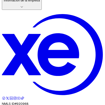
Información de la empresa
NMLS ID#920968.