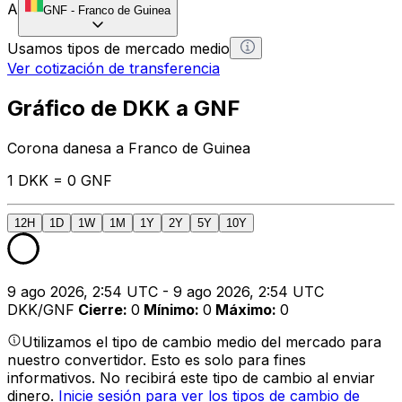
A
GNF
-
Franco de Guinea
Usamos tipos de mercado medio
Ver cotización de transferencia
Gráfico de DKK a GNF
Corona danesa a Franco de Guinea
1 DKK = 0 GNF
12H
1D
1W
1M
1Y
2Y
5Y
10Y
9 ago 2026, 2:54 UTC - 9 ago 2026, 2:54 UTC
DKK/GNF
Cierre
:
0
Mínimo
:
0
Máximo
:
0
Utilizamos el tipo de cambio medio del mercado para
nuestro convertidor. Esto es solo para fines
informativos. No recibirá este tipo de cambio al enviar
dinero.
Inicie sesión para ver los tipos de cambio de