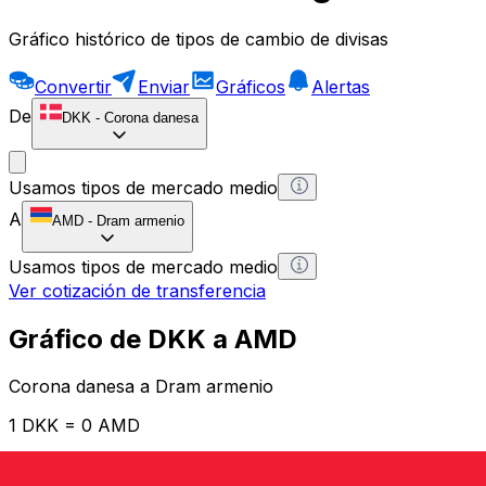
Gráfico histórico de tipos de cambio de divisas
Convertir
Enviar
Gráficos
Alertas
De
DKK
-
Corona danesa
Usamos tipos de mercado medio
A
AMD
-
Dram armenio
Usamos tipos de mercado medio
Ver cotización de transferencia
Gráfico de DKK a AMD
Corona danesa a Dram armenio
1 DKK = 0 AMD
12H
1D
1W
1M
1Y
2Y
5Y
10Y