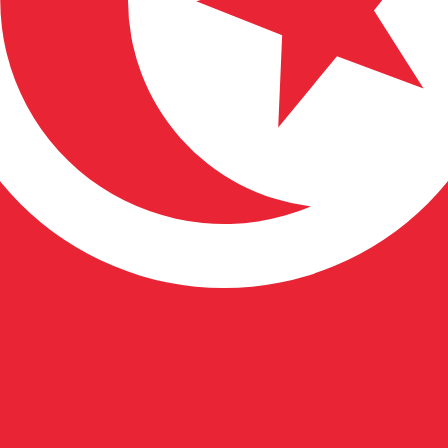
a de cambio de Dinar tunisio más popular es de TND a USD. E
Ta
Divisa
Tasa de interés
JPY
0,75 %
CHF
0,00 %
EUR
4,25 %
USD
3,75 %
CAD
2,25 %
AUD
3,60 %
NZD
2,25 %
GBP
3,75 %