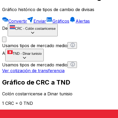
Gráfico histórico de tipos de cambio de divisas
Convertir
Enviar
Gráficos
Alertas
De
CRC
-
Colón costarricense
Usamos tipos de mercado medio
A
TND
-
Dinar tunisio
Usamos tipos de mercado medio
Ver cotización de transferencia
Gráfico de CRC a TND
Colón costarricense a Dinar tunisio
1 CRC = 0 TND
12H
1D
1W
1M
1Y
2Y
5Y
10Y