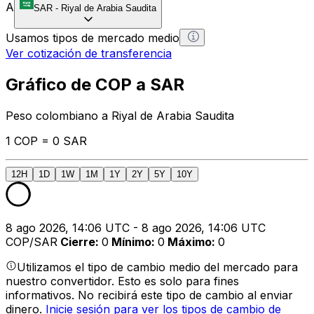
A
SAR
-
Riyal de Arabia Saudita
Usamos tipos de mercado medio
Ver cotización de transferencia
Gráfico de COP a SAR
Peso colombiano a Riyal de Arabia Saudita
1 COP = 0 SAR
12H
1D
1W
1M
1Y
2Y
5Y
10Y
8 ago 2026, 14:06 UTC - 8 ago 2026, 14:06 UTC
COP/SAR
Cierre
:
0
Mínimo
:
0
Máximo
:
0
Utilizamos el tipo de cambio medio del mercado para
nuestro convertidor. Esto es solo para fines
informativos. No recibirá este tipo de cambio al enviar
dinero.
Inicie sesión para ver los tipos de cambio de