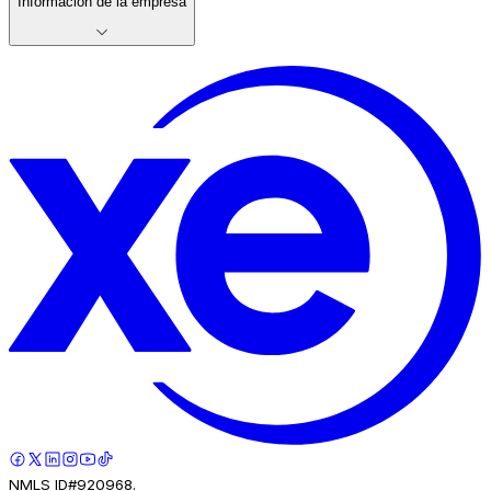
Información de la empresa
NMLS ID#920968.