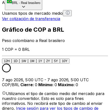
A
BRL
-
Real brasilero
Usamos tipos de mercado medio
Ver cotización de transferencia
Gráfico de COP a BRL
Peso colombiano a Real brasilero
1 COP = 0 BRL
12H
1D
1W
1M
1Y
2Y
5Y
10Y
7 ago 2026, 5:00 UTC - 7 ago 2026, 5:00 UTC
COP/BRL
Cierre
:
0
Mínimo
:
0
Máximo
:
0
Utilizamos el tipo de cambio medio del mercado para
nuestro convertidor. Esto es solo para fines
informativos. No recibirá este tipo de cambio al enviar
dinero.
Inicie sesión para ver los tipos de cambio de