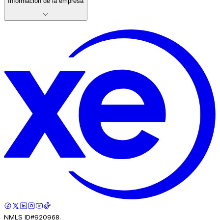
Información de la empresa
NMLS ID#920968.