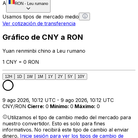
A
RON
-
Leu rumano
Usamos tipos de mercado medio
Ver cotización de transferencia
Gráfico de CNY a RON
Yuan renminbi chino a Leu rumano
1 CNY = 0 RON
12H
1D
1W
1M
1Y
2Y
5Y
10Y
9 ago 2026, 10:12 UTC - 9 ago 2026, 10:12 UTC
CNY/RON
Cierre
:
0
Mínimo
:
0
Máximo
:
0
Utilizamos el tipo de cambio medio del mercado para
nuestro convertidor. Esto es solo para fines
informativos. No recibirá este tipo de cambio al enviar
dinero.
Inicie sesión para ver los tipos de cambio de