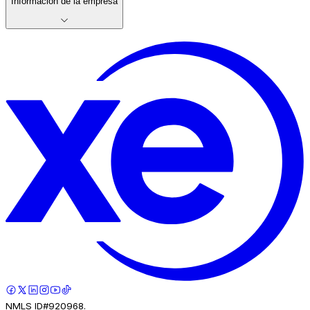
Información de la empresa
NMLS ID#920968.