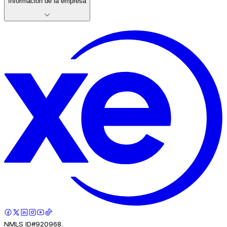
Información de la empresa
NMLS ID#920968.