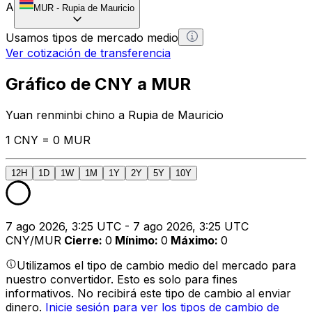
A
MUR
-
Rupia de Mauricio
Usamos tipos de mercado medio
Ver cotización de transferencia
Gráfico de CNY a MUR
Yuan renminbi chino a Rupia de Mauricio
1 CNY = 0 MUR
12H
1D
1W
1M
1Y
2Y
5Y
10Y
7 ago 2026, 3:25 UTC - 7 ago 2026, 3:25 UTC
CNY/MUR
Cierre
:
0
Mínimo
:
0
Máximo
:
0
Utilizamos el tipo de cambio medio del mercado para
nuestro convertidor. Esto es solo para fines
informativos. No recibirá este tipo de cambio al enviar
dinero.
Inicie sesión para ver los tipos de cambio de