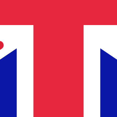
 de cambio de Libra esterlina más popular es de GBP a USD. 
Ta
Divisa
Tasa de interés
JPY
0,75 %
CHF
0,00 %
EUR
4,25 %
USD
3,75 %
CAD
2,25 %
AUD
3,60 %
NZD
2,25 %
GBP
3,75 %