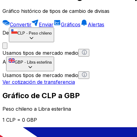
Gráfico histórico de tipos de cambio de divisas
Convertir
Enviar
Gráficos
Alertas
De
CLP
-
Peso chileno
Usamos tipos de mercado medio
A
GBP
-
Libra esterlina
Usamos tipos de mercado medio
Ver cotización de transferencia
Gráfico de CLP a GBP
Peso chileno a Libra esterlina
1 CLP = 0 GBP
12H
1D
1W
1M
1Y
2Y
5Y
10Y