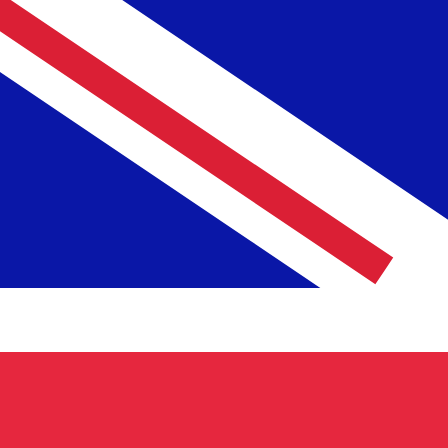
7 ago 2026, 17:33 UTC - 7 ago 2026, 17:33 UTC
CLP/GBP
Cierre
:
0
Mínimo
:
0
Máximo
:
0
Utilizamos el tipo de cambio medio del mercado para nue
para ver los tipos de cambio de envío
Pares de divisas populares de Dólar 
Información de divisas
CLP
-
Peso chileno
Nuestras clasificaciones de divisas muestran que la tarif
de esta divisa es $.
More
Peso chileno
info