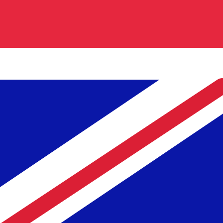
GBP
-
Libra esterlina
Nuestras clasificaciones de divisas muestran que la tarifa
símbolo de esta divisa es £.
More
Libra esterlina
info
Tipos de cambio en directo
Moneda
Tarifa
Cambia
EUR / USD
1,15608
▲
GBP / EUR
1,16738
▲
USD / JPY
157,417
▼
GBP / USD
1,34959
▲
USD / CHF
0,807710
▲
USD / CAD
1,39376
▼
EUR / JPY
181,987
▼
AUD / USD
0,706696
▲
API de Xe Currency Data ►