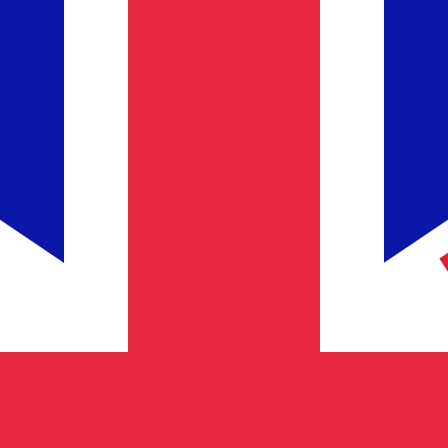
stro convertidor. Esto es solo para fines informativos. No 
estadounidense (USD)
a de cambio de Peso chileno más popular es de CLP a USD. E