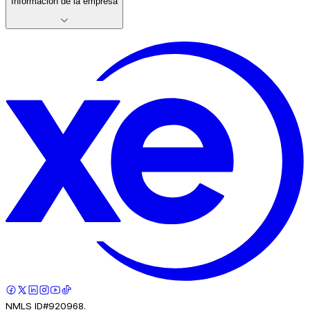
Información de la empresa
NMLS ID#920968.