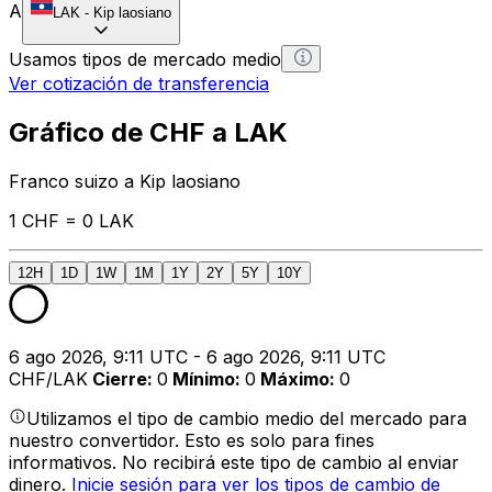
A
LAK
-
Kip laosiano
Usamos tipos de mercado medio
Ver cotización de transferencia
Gráfico de CHF a LAK
Franco suizo a Kip laosiano
1 CHF = 0 LAK
12H
1D
1W
1M
1Y
2Y
5Y
10Y
6 ago 2026, 9:11 UTC - 6 ago 2026, 9:11 UTC
CHF/LAK
Cierre
:
0
Mínimo
:
0
Máximo
:
0
Utilizamos el tipo de cambio medio del mercado para
nuestro convertidor. Esto es solo para fines
informativos. No recibirá este tipo de cambio al enviar
dinero.
Inicie sesión para ver los tipos de cambio de