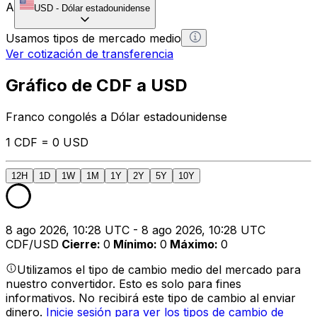
A
USD
-
Dólar estadounidense
Usamos tipos de mercado medio
Ver cotización de transferencia
Gráfico de CDF a USD
Franco congolés a Dólar estadounidense
1 CDF = 0 USD
12H
1D
1W
1M
1Y
2Y
5Y
10Y
8 ago 2026, 10:28 UTC - 8 ago 2026, 10:28 UTC
CDF/USD
Cierre
:
0
Mínimo
:
0
Máximo
:
0
Utilizamos el tipo de cambio medio del mercado para
nuestro convertidor. Esto es solo para fines
informativos. No recibirá este tipo de cambio al enviar
dinero.
Inicie sesión para ver los tipos de cambio de