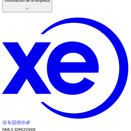
Información de la empresa
NMLS ID#920968.