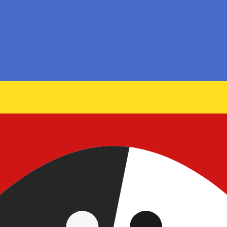
stro convertidor. Esto es solo para fines informativos. No 
estadounidense (USD)
fa de cambio de Dólar canadiense más popular es de CAD a U