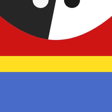
 de cambio de Lilangeni swazi más popular es de SZL a USD. 
Ta
Divisa
Tasa de interés
JPY
0,75 %
CHF
0,00 %
EUR
4,25 %
USD
3,75 %
CAD
2,25 %
AUD
3,60 %
NZD
2,25 %
GBP
3,75 %