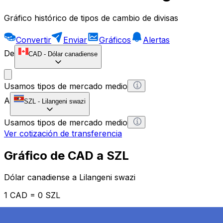
Gráfico histórico de tipos de cambio de divisas
Convertir
Enviar
Gráficos
Alertas
De
CAD
-
Dólar canadiense
Usamos tipos de mercado medio
A
SZL
-
Lilangeni swazi
Usamos tipos de mercado medio
Ver cotización de transferencia
Gráfico de CAD a SZL
Dólar canadiense a Lilangeni swazi
1 CAD = 0 SZL
12H
1D
1W
1M
1Y
2Y
5Y
10Y