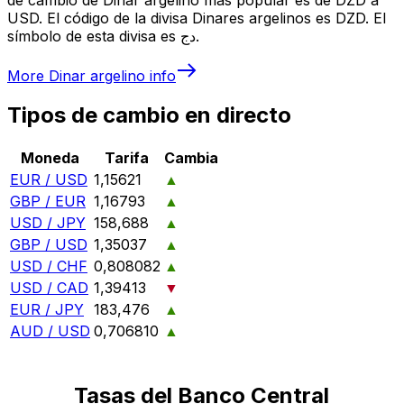
USD. El código de la divisa Dinares argelinos es DZD. El
símbolo de esta divisa es دج.
More
Dinar argelino
info
Tipos de cambio en directo
Moneda
Tarifa
Cambia
EUR / USD
1,15621
▲
GBP / EUR
1,16793
▲
USD / JPY
158,688
▲
GBP / USD
1,35037
▲
USD / CHF
0,808082
▲
USD / CAD
1,39413
▼
EUR / JPY
183,476
▲
AUD / USD
0,706810
▲
Tasas del Banco Central