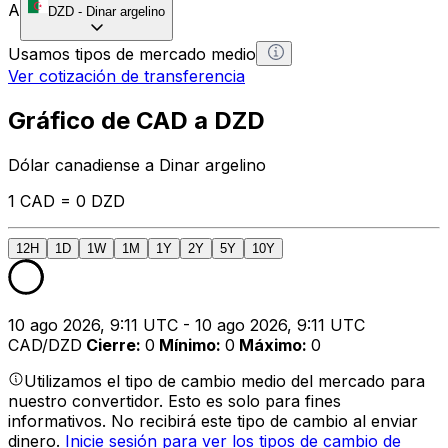
A
DZD
-
Dinar argelino
Usamos tipos de mercado medio
Ver cotización de transferencia
Gráfico de CAD a DZD
Dólar canadiense a Dinar argelino
1 CAD = 0 DZD
12H
1D
1W
1M
1Y
2Y
5Y
10Y
10 ago 2026, 9:11 UTC - 10 ago 2026, 9:11 UTC
CAD/DZD
Cierre
:
0
Mínimo
:
0
Máximo
:
0
Utilizamos el tipo de cambio medio del mercado para
nuestro convertidor. Esto es solo para fines
informativos. No recibirá este tipo de cambio al enviar
dinero.
Inicie sesión para ver los tipos de cambio de