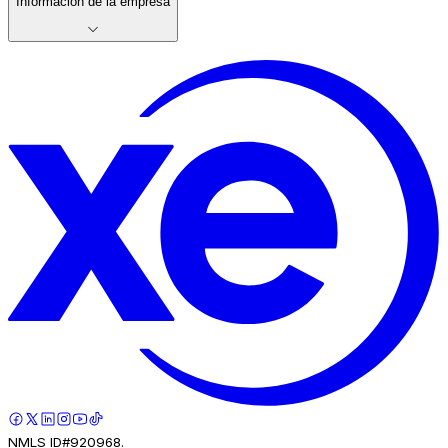
Información de la empresa
NMLS ID#920968.