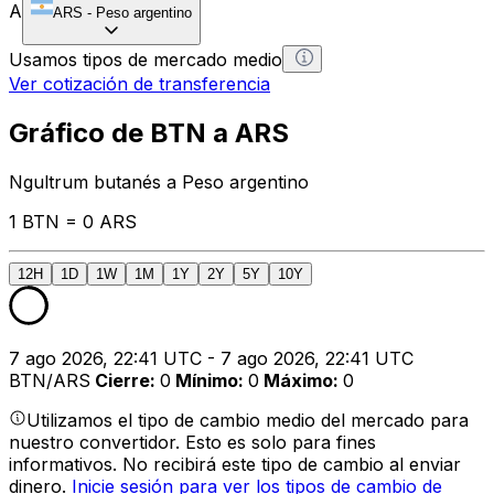
A
ARS
-
Peso argentino
Usamos tipos de mercado medio
Ver cotización de transferencia
Gráfico de BTN a ARS
Ngultrum butanés a Peso argentino
1 BTN = 0 ARS
12H
1D
1W
1M
1Y
2Y
5Y
10Y
7 ago 2026, 22:41 UTC - 7 ago 2026, 22:41 UTC
BTN/ARS
Cierre
:
0
Mínimo
:
0
Máximo
:
0
Utilizamos el tipo de cambio medio del mercado para
nuestro convertidor. Esto es solo para fines
informativos. No recibirá este tipo de cambio al enviar
dinero.
Inicie sesión para ver los tipos de cambio de