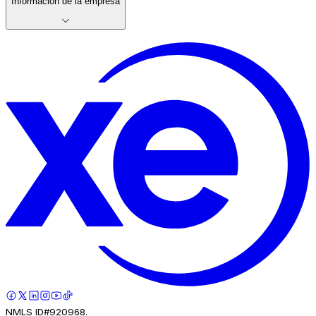
Información de la empresa
NMLS ID#920968.