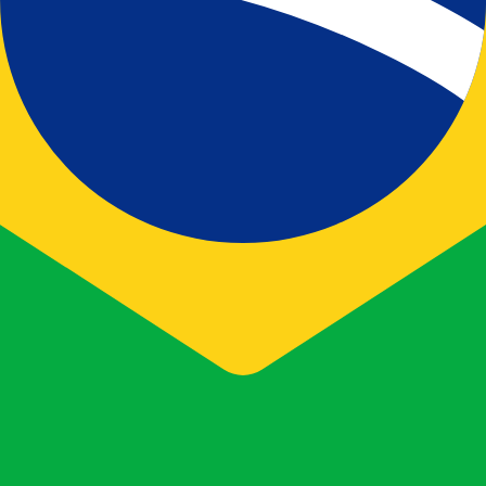
fa de cambio de Corona eslovaca más popular es de SKK a U
Ta
Divisa
Tasa de interés
JPY
0,75 %
CHF
0,00 %
EUR
4,25 %
USD
3,75 %
CAD
2,25 %
AUD
3,60 %
NZD
2,25 %
GBP
3,75 %