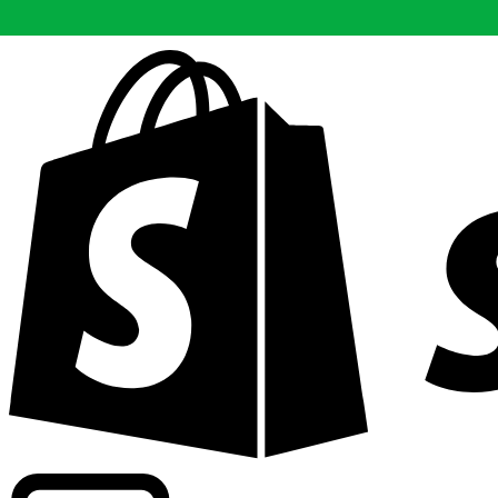
Apoyamos tarifas a nivel comercial en más de 300 compa