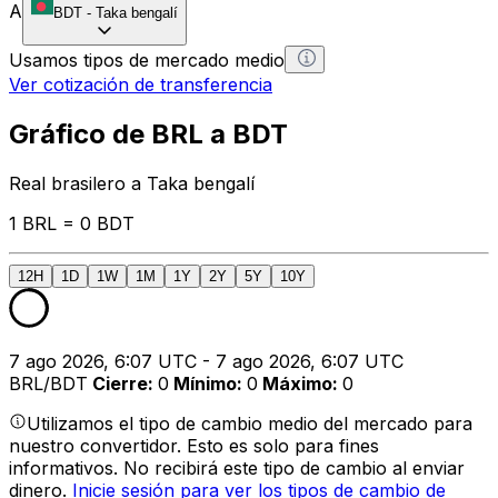
A
BDT
-
Taka bengalí
Usamos tipos de mercado medio
Ver cotización de transferencia
Gráfico de BRL a BDT
Real brasilero a Taka bengalí
1 BRL = 0 BDT
12H
1D
1W
1M
1Y
2Y
5Y
10Y
7 ago 2026, 6:07 UTC - 7 ago 2026, 6:07 UTC
BRL/BDT
Cierre
:
0
Mínimo
:
0
Máximo
:
0
Utilizamos el tipo de cambio medio del mercado para
nuestro convertidor. Esto es solo para fines
informativos. No recibirá este tipo de cambio al enviar
dinero.
Inicie sesión para ver los tipos de cambio de