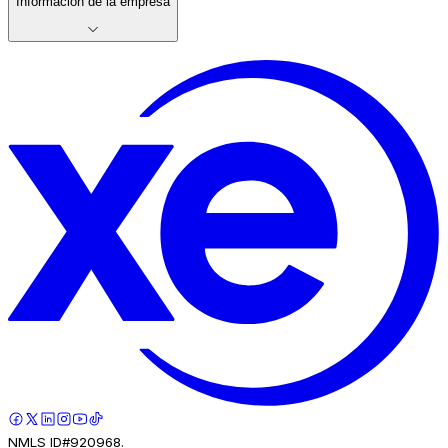
Información de la empresa
NMLS ID#920968.