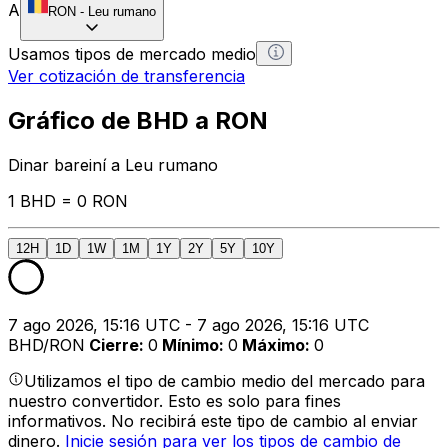
A
RON
-
Leu rumano
Usamos tipos de mercado medio
Ver cotización de transferencia
Gráfico de BHD a RON
Dinar bareiní a Leu rumano
1 BHD = 0 RON
12H
1D
1W
1M
1Y
2Y
5Y
10Y
7 ago 2026, 15:16 UTC - 7 ago 2026, 15:16 UTC
BHD/RON
Cierre
:
0
Mínimo
:
0
Máximo
:
0
Utilizamos el tipo de cambio medio del mercado para
nuestro convertidor. Esto es solo para fines
informativos. No recibirá este tipo de cambio al enviar
dinero.
Inicie sesión para ver los tipos de cambio de