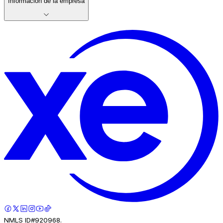
Información de la empresa
NMLS ID#920968.