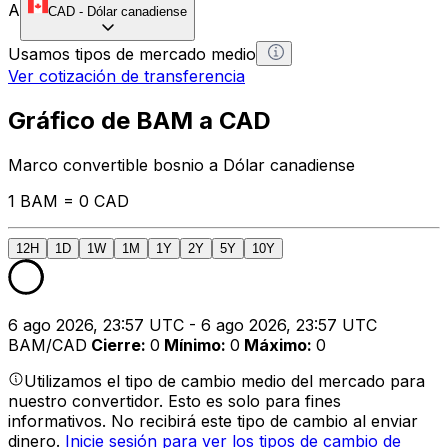
A
CAD
-
Dólar canadiense
Usamos tipos de mercado medio
Ver cotización de transferencia
Gráfico de BAM a CAD
Marco convertible bosnio a Dólar canadiense
1 BAM = 0 CAD
12H
1D
1W
1M
1Y
2Y
5Y
10Y
6 ago 2026, 23:57 UTC - 6 ago 2026, 23:57 UTC
BAM/CAD
Cierre
:
0
Mínimo
:
0
Máximo
:
0
Utilizamos el tipo de cambio medio del mercado para
nuestro convertidor. Esto es solo para fines
informativos. No recibirá este tipo de cambio al enviar
dinero.
Inicie sesión para ver los tipos de cambio de